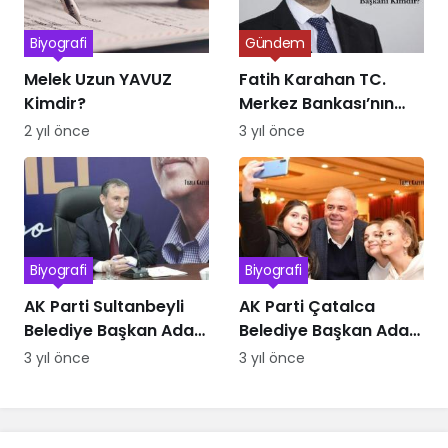
Biyografi
Gündem
Melek Uzun YAVUZ
Fatih Karahan TC.
Kimdir?
Merkez Bankası’nın
Yeni Başkanı Kimdir
2 yıl önce
3 yıl önce
Biyografi
Biyografi
AK Parti Sultanbeyli
AK Parti Çatalca
Belediye Başkan Adayı
Belediye Başkan Adayı
Ali Tombaş Kimdir
Mesut Üner kimdir
3 yıl önce
3 yıl önce