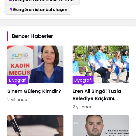
#
Güngören istanbul ulaşım
Benzer Haberler
Biyografi
Biyografi
Sinem Gülenç Kimdir?
Eren Ali Bingöl Tuzla
Belediye Başkanı
2 yıl önce
Kimdir
2 yıl önce