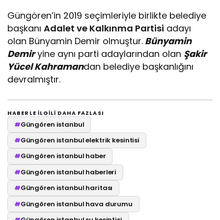
Güngören’in 2019 seçimleriyle birlikte belediye
başkanı
Adalet ve Kalkınma Partisi
adayı
olan Bünyamin Demir olmuştur.
Bünyamin
Demir
yine aynı parti adaylarından olan
Şakir
Yücel Kahraman
dan belediye başkanlığını
devralmıştır.
HABERLE ILGILI DAHA FAZLASI
#
Güngören istanbul
#
Güngören istanbul elektrik kesintisi
#
Güngören istanbul haber
#
Güngören istanbul haberleri
#
Güngören istanbul haritası
#
Güngören istanbul hava durumu
#
Güngören istanbul su kesintisi