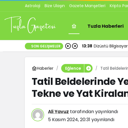
Astroloji
Bize Ulaşın
Gazete Manşetleri
Kripto Pa
Tuzla Haberleri
13:38
Dizüstü Bilgisay
SON GELIŞMELER
Haberler
Tatil Beldeler
Eğlence
Tatil Beldelerinde Ye
Tekne ve Yat Kiral
Ali Yavuz
tarafından yayınlandı
5 Kasım 2024, 20:31
yayınlandı