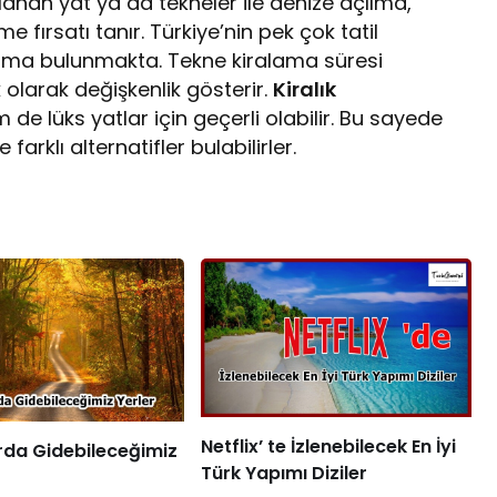
alanan yat ya da tekneler ile denize açılma,
e fırsatı tanır. Türkiye’nin pek çok tatil
irma bulunmakta. Tekne kiralama süresi
k olarak değişkenlik gösterir.
Kiralık
de lüks yatlar için geçerli olabilir. Bu sayede
 farklı alternatifler bulabilirler.
Netflix’ te İzlenebilecek En İyi
da Gidebileceğimiz
Türk Yapımı Diziler