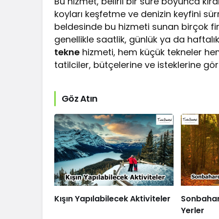
Bu hizmet, belirli bir süre boyunca kir
koyları keşfetme ve denizin keyfini sürm
beldesinde bu hizmeti sunan birçok f
genellikle saatlik, günlük ya da haftalı
tekne
hizmeti, hem küçük tekneler hem 
tatilciler, bütçelerine ve isteklerine göre
Göz Atın
Kışın Yapılabilecek Aktiviteler
Sonbahar
Yerler