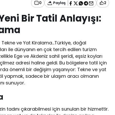
Paylaş
0
2
Yeni Bir Tatil Anlayışı:
lama
şı: Tekne ve Yat Kiralama…Türkiye, doğal
uları ile dünyanın en çok tercih edilen turizm
llikle Ege ve Akdeniz sahil şeridi, eşsiz koyları
eçilmez adresi haline geldi. Bu bölgelere tatil için
llarda önemli bir değişim yaşanıyor: Tekne ve yat
tatil yapmak, sadece bir ulaşım aracı olmanın
rını sunuyor.
a
zin tadını çıkarabilmesi için sunulan bir hizmettir.