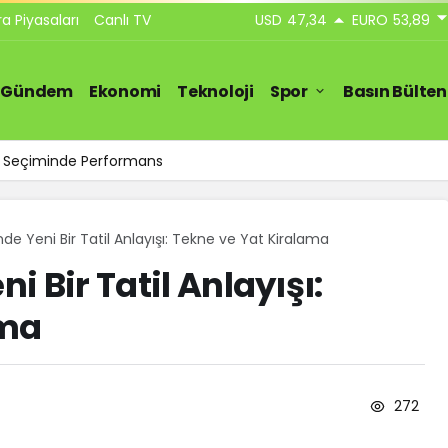
ra Piyasaları
Canlı TV
USD
47,34
EURO
53,89
Gündem
Ekonomi
Teknoloji
Spor
Basın Bülten
ar Seçiminde Performans
inde Yeni Bir Tatil Anlayışı: Tekne ve Yat Kiralama
ni Bir Tatil Anlayışı:
ama
272