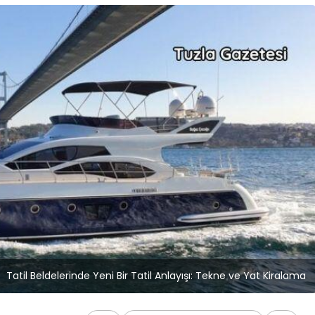
Blog
r
İstanbul Anadolu Yakası
rmans
Temizlik Hizmetleri
Tatil Beldelerinde Yeni Bir Tatil Anlayışı: Tekne ve Yat Kiralama