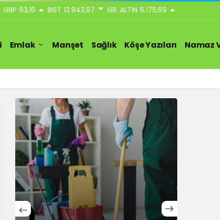
GBP
63,16
BIST
13.943,87
GR. ALTIN
6.175,69
i
Emlak
Manşet
Sağlık
Köşe Yazıları
Namaz V