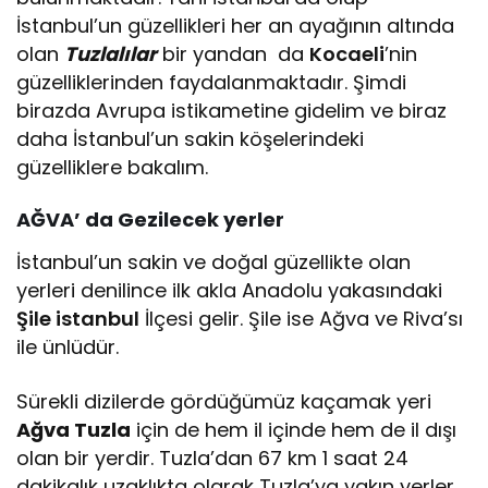
İstanbul’un güzellikleri her an ayağının altında
olan
Tuzlalılar
bir yandan da
Kocaeli
’nin
güzelliklerinden faydalanmaktadır. Şimdi
birazda Avrupa istikametine gidelim ve biraz
daha İstanbul’un sakin köşelerindeki
güzelliklere bakalım.
AĞVA’ da Gezilecek yerler
İstanbul’un sakin ve doğal güzellikte olan
yerleri denilince ilk akla Anadolu yakasındaki
Şile istanbul
İlçesi gelir. Şile ise Ağva ve Riva’sı
ile ünlüdür.
Sürekli dizilerde gördüğümüz kaçamak yeri
Ağva Tuzla
için de hem il içinde hem de il dışı
olan bir yerdir. Tuzla’dan 67 km 1 saat 24
dakikalık uzaklıkta olarak Tuzla’ya yakın yerler