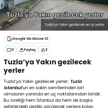
Tuzla'ya Yakın gezilecek en iyi yerler
Google'da Abone Ol
0
Paylaş
2
Tuzla’ya Yakın gezilecek
yerler
Tuzla’ya Yakın gezilecek yerler;
Tuzla
istanbul
’un en sakin semtlerinden biri
olmasının yanında en uç noktalarından biridir.
Bu özelliği hem İstanbul da hem de başka
şehirlerdeki gezilip görülecek yerlere kolay