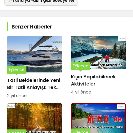
#
Tuzla'ya Yakın gezilecek yerler
Benzer Haberler
Eğlence
Eğlence
Kışın Yapılabilecek
Tatil Beldelerinde Yeni
Aktiviteler
Bir Tatil Anlayışı: Tekne
4 yıl önce
ve Yat Kiralama
2 yıl önce
Eğlence