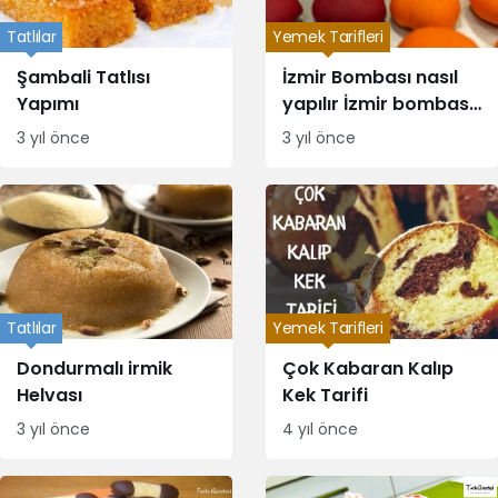
Tatlılar
Yemek Tarifleri
Şambali Tatlısı
İzmir Bombası nasıl
Yapımı
yapılır İzmir bombası
tarifi
3 yıl önce
3 yıl önce
Tatlılar
Yemek Tarifleri
Dondurmalı irmik
Çok Kabaran Kalıp
Helvası
Kek Tarifi
3 yıl önce
4 yıl önce